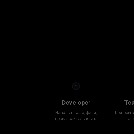
1
Developer
Te
Hands‑on code, фичи,
Код‑ревью
производительность.
ст