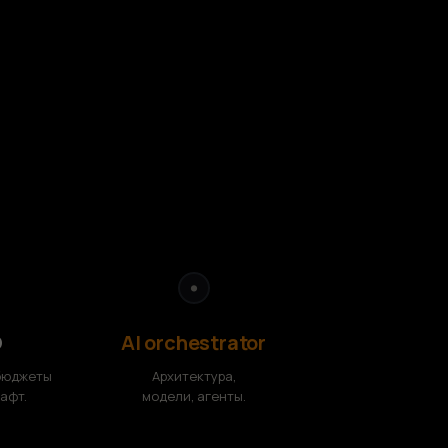
●
O
AI orchestrator
бюджеты
Архитектура,
афт.
модели, агенты.