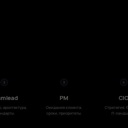
2
3
4
amlead
PM
CI
, архитектура,
Ожидания клиента,
Стратегия, 
андарты.
сроки, приоритеты.
IT‑ландш